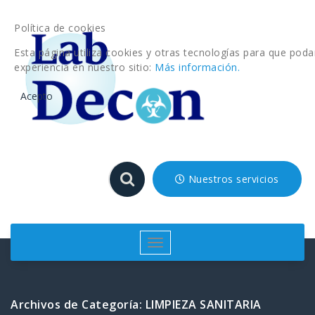
Saltar
al
Política de cookies
contenido
Esta página utiliza cookies y otras tecnologías para que po
experiencia en nuestro sitio:
Más información.
Acepto
Nuestros servicios
Cambiar
navegación
Archivos de Categoría: LIMPIEZA SANITARIA