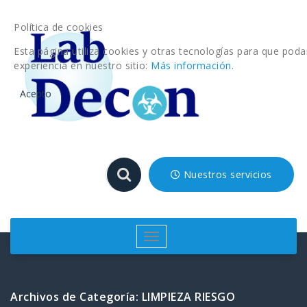
Saltar
al
Política de cookies
contenido
Esta página utiliza cookies y otras tecnologías para que po
experiencia en nuestro sitio:
Más información.
Acepto
Nuestros servicios
Cambiar
navegación
Archivos de Categoría: LIMPIEZA RIESGO