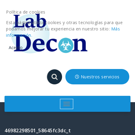
Saltar
al
Política de cookies
contenido
Esta página utiliza cookies y otras tecnologías para que
podamos mejorar tu experiencia en nuestro sitio:
Más
información.
Acepto
Nuestros servicios
Cambiar
navegación
46982298501_58645fc3dc_t