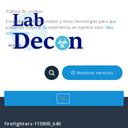
Saltar
al
Política de cookies
contenido
Esta página utiliza cookies y otras tecnologías para que
podamos mejorar tu experiencia en nuestro sitio:
Más
información.
Acepto
Nuestros servicios
Cambiar
navegación
firefighters-115800_640