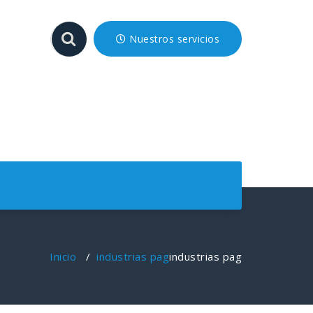
Nuestros servicios
Inicio
/
industrias pag
industrias pag