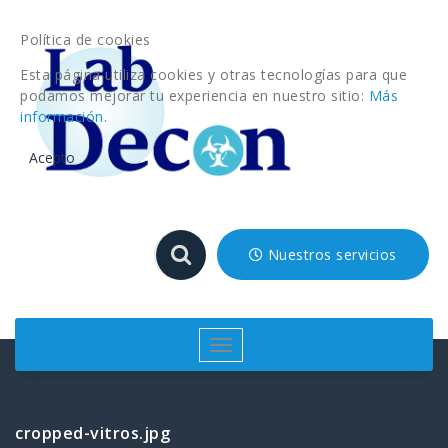
Saltar
al
Política de cookies
contenido
Esta página utiliza cookies y otras tecnologías para que
podamos mejorar tu experiencia en nuestro sitio:
Más
información.
Acepto
Nuestros servicios
Cambiar
navegación
cropped-vitros.jpg