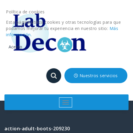
Saltar
al
Política de cookies
contenido
Esta página utiliza cookies y otras tecnologías para que
podamos mejorar tu experiencia en nuestro sitio:
Más
información.
Acepto
Nuestros servicios
Cambiar
navegación
action-adult-boots-209230